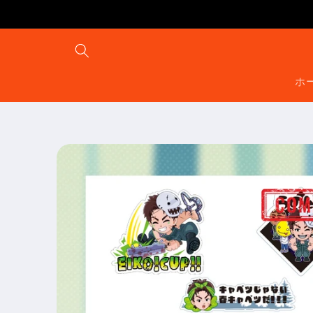
コンテ
ンツに
進む
ホ
商品情
報にス
キップ