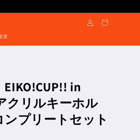
ロ
カ
グ
ー
イ
ト
ン
概要
KO!CUP!! in
迷言アクリルキーホル
種コンプリートセット