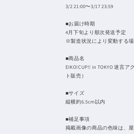
ル
ル
3/2 21:00〜3/17
23:59
キ
キ
ー
ー
■お届け時期
ホ
ホ
4月下旬より順次発送予定
ル
ル
※製造状況により変動する場
ダ
ダ
ー
ー
（11
（11
■商品名
種
種
EIKO!CUP!! in TOK
コ
コ
ト販売）
ン
ン
プ
プ
■
サイズ
リ
リ
縦横約6.5cm以内
ー
ー
ト
ト
■補足事項
セ
セ
ッ
ッ
掲載画像の商品の色味は、屋