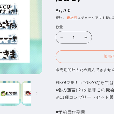
通
¥7,700
常
税込。
配送料
はチェックアウト時に
価
数量
数
格
量
【受
【受
注
注
販
販
販売
売】
売】
EIKO!CUP!!
EIKO!CUP!!
販売期間外のため購入できませ
in
in
TOKYO
TOKYO
EIKO!CUP!! in TOK
迷
迷
4名の迷言(？)を
是非この機
言
言
ア
ア
※11種コンプリートセット
ク
ク
リ
リ
■予約受付期間