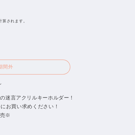
計算されます。
期間外
ん
YOならではの迷言アクリルキーホルダー！
会にお買い求めください！
販売※