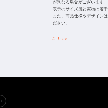
ト
ト
が異なる場合がございます。
販
販
表示のサイズ感と実物は若干
売）
売）
また、商品仕様やデザインは
の
の
ださい。
数
数
量
量
を
を
Share
減
増
ら
や
す
す