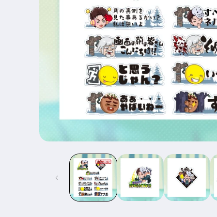
モ
ー
ダ
ル
で
メ
デ
ィ
ア