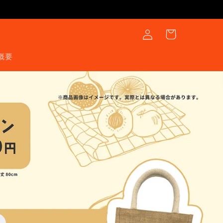
ロ
カ
グ
ー
イ
ト
ン
概要