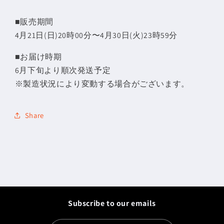
面
面
ク
ク
■販売期間
ッ
ッ
4月21日(日)20時00分〜4月30日(火)23時59分
シ
シ
ョ
ョ
■
お届け時期
ン
ン
6
月下旬より順次発送予定
（じ
（じ
※
製造状況により変動する場合がございます。
ゃ
ゃ
す
す
Share
ぱ
ぱ
ー）
ー）
の
の
数
数
量
量
を
を
減
増
Subscribe to our emails
ら
や
す
す