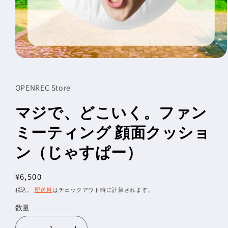
モ
ー
ダ
OPENREC Store
ル
で
マジで、どこいく。ファン
メ
デ
ィ
ミーティング 顔面クッショ
ア
(1)
ン（じゃすぱー）
を
開
く
通
¥6,500
常
税込。
配送料
はチェックアウト時に計算されます。
価
数量
数
格
量