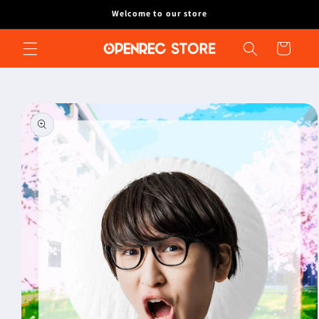
コンテ
Welcome to our store
ンツに
進む
カ
ー
ト
商品情
報にス
キップ