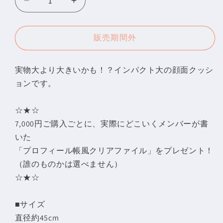
マ
マ
ジ
ジ
で、
で、
販売期間外
ど
ど
こ
こ
実物大より大きいかも！？インパクト大の顔面クッシ
い
い
ョンです。
く。
く。
フ
フ
ァ
ァ
☆★☆
ン
ン
7,000円ご購入ごとに、実際にどこいくメンバーが書
ミ
ミ
いた
ー
ー
「プロフィール帳風クリアファイル」をプレゼント！
テ
テ
（誰のものかは選べません）
ィ
ィ
☆★☆
ン
ン
グ
グ
■サイズ
顔
顔
直径約45cm