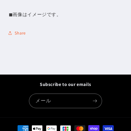
ー
ー
ホ
ホ
◼︎画像はイメージです。
ル
ル
ダ
ダ
Share
ー
ー
チ
チ
ャ
ャ
ー
ー
ム
ム
（9/26
（9/26
追
追
Subscribe to our emails
加
加
デ
デ
メール
ザ
ザ
イ
イ
ン）
ン）
の
の
決