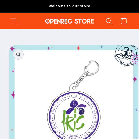
コンテ
Welcome to our store
ンツに
進む
カ
ー
ト
商品情
報にス
キップ