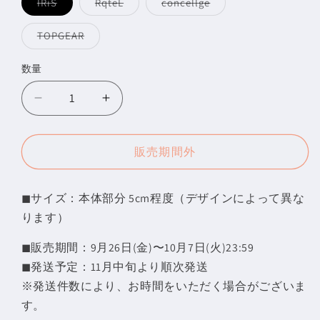
バ
バ
バ
IRiS
RqteL
concellge
リ
リ
リ
エ
エ
エ
ー
ー
ー
バ
TOPGEAR
シ
シ
シ
リ
ョ
ョ
ョ
エ
ン
ン
ン
ー
数量
数
は
は
は
シ
売
売
売
ョ
量
り
り
り
ン
切
切
切
は
【ス
【ス
れ
れ
れ
売
て
て
て
ト
ト
り
い
い
い
切
る
る
る
グ
グ
れ
販売期間外
か
か
か
て
ラ
ラ
販
販
販
い
売
売
売
る
フ
フ
で
で
で
か
き
き
き
販
◼︎サイズ：本体部分 5cm程度（デザインによって異な
ェ
ェ
ま
ま
ま
売
せ
せ
せ
で
ります）
ス】
ス】
ん
ん
ん
き
ま
カ
カ
せ
◼︎販売期間：9月26日(金)〜10月7日(火)23:59
ス
ス
ん
◼︎発送予定：11月中旬より順次発送
タ
タ
※
発送件数により、お時間をいただく場合がございま
ム
ム
す。
キ
キ