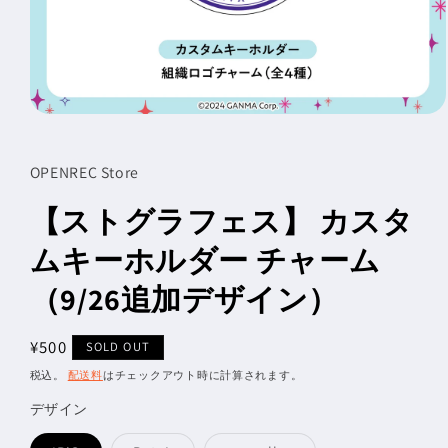
モ
ー
ダ
OPENREC Store
ル
で
【ストグラフェス】 カスタ
メ
デ
ィ
ムキーホルダー チャーム
ア
(1)
（9/26追加デザイン）
を
開
く
通
¥500
SOLD OUT
常
税込。
配送料
はチェックアウト時に計算されます。
価
デザイン
格