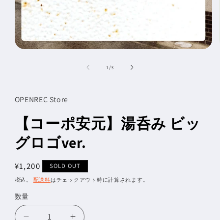
モ
ー
の
1
/
3
ダ
ル
で
メ
OPENREC Store
デ
ィ
【コーポ安元】湯呑み ビッ
ア
(1)
グロゴver.
を
開
く
通
¥1,200
SOLD OUT
常
税込。
配送料
はチェックアウト時に計算されます。
価
数量
数
格
量