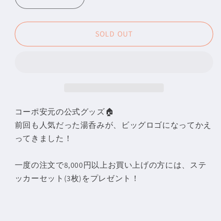
【コ
【コ
ー
ー
ポ
ポ
SOLD OUT
安
安
元】
元】
湯
湯
呑
呑
み
み
ビ
ビ
コーポ安元の公式グッズ🏠
ッ
ッ
前回も人気だった湯呑みが、ビッグロゴになってかえ
グ
グ
ってきました！
ロ
ロ
ゴ
ゴ
一度の注文で8,000円以上お買い上げの方には、ステ
ver.
ver.
ッカーセット
(3枚)をプレゼント！
の
の
数
数
量
量
を
を