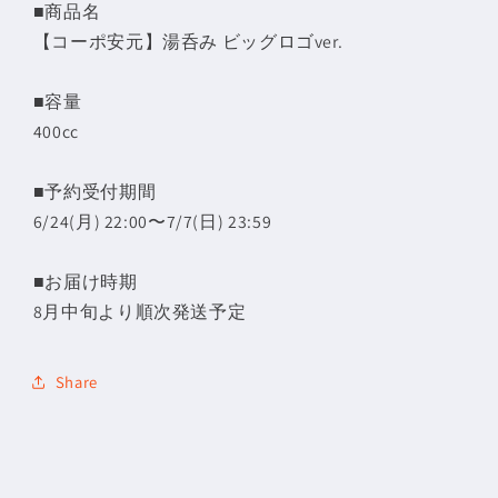
■商品名
減
増
【コーポ安元】湯呑み ビッグロゴver.
ら
や
す
す
■容量
400cc
■予約受付期間
6/24(月) 22:00〜7/7(日) 23:59
■お届け時期
8月中旬より順次発送予定
Share