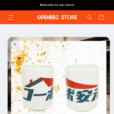
コンテ
Welcome to our store
ンツに
進む
カ
ー
ト
商品情
報にス
キップ