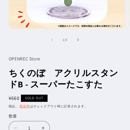
モ
ー
の
1
/
5
ダ
ル
で
メ
OPENREC Store
デ
ィ
ちくのぼ アクリルスタン
ア
(1)
ドB - スーパーたこすた
を
開
く
通
¥660
SOLD OUT
常
税込。
配送料
はチェックアウト時に計算されます。
価
数量
数
格
量