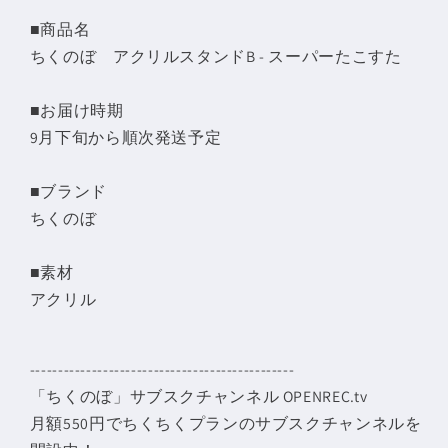
た
た
■商品名
こ
こ
ちくのぼ アクリルスタンドB - スーパーたこすた
す
す
た
た
■お届け時期
の
の
9月下旬から順次発送予定
数
数
量
量
■ブランド
を
を
ちくのぼ
減
増
ら
や
■素材
す
す
アクリル
-----------------------------------------------
「ちくのぼ」サブスクチャンネル OPENREC.tv
月額550円でちくちくプランのサブスクチャンネルを