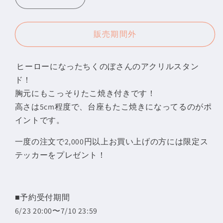
ち
ち
く
く
の
の
販売期間外
ぼ
ぼ
ア
ア
ヒーローになったちくのぼさんのアクリルスタン
ク
ク
ド！
リ
リ
ル
ル
胸元にもこっそりたこ焼き付きです！
ス
ス
高さは5cm程度で、台座もたこ焼きになってるのがポ
タ
タ
イントです。
ン
ン
一度の注文で2,000円以上お買い上げの方には限定ス
ド
ド
テッカーをプレゼント！
B
B
-
-
ス
ス
ー
ー
■予約受付期間
パ
パ
6/23 20:00〜7/10 23:59
ー
ー