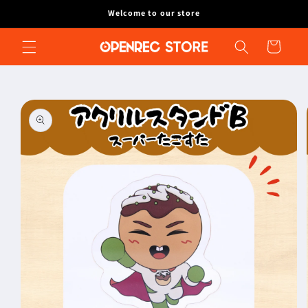
コンテ
Welcome to our store
ンツに
進む
カ
ー
ト
商品情
報にス
キップ