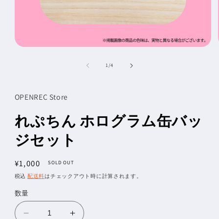
モ
ー
の
1
/
4
ダ
ル
で
メ
OPENREC Store
デ
ィ
れぷちん ホログラム缶バッ
ア
(1)
ジセット
を
開
く
通
¥1,000
SOLD OUT
常
税込
配送料
はチェックアウト時に計算されます。
価
数量
格
れ
れ