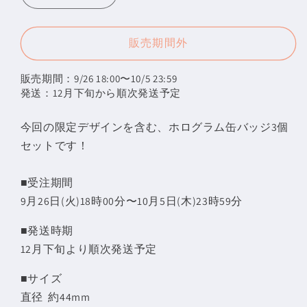
ぷ
ぷ
ち
ち
販売期間外
ん
ん
ホ
ホ
販売期間：9/26 18:00〜10/5 23:59

ロ
ロ
発送：12月下旬から順次発送予定
グ
グ
ラ
ラ
今回の限定デザインを含む、ホログラム缶バッジ3個
ム
ム
セットです！
缶
缶
バ
バ
■受注期間
ッ
ッ
9月26日(火)18時00分〜10月5日(木)23時59分
ジ
ジ
■発送時期
セ
セ
ッ
ッ
12月下旬より順次発送予定
ト
ト
■
サイズ
の
の
直径 約44mm
数
数