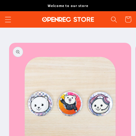
コンテ
Welcome to our store
ンツに
カ
進む
ー
ト
商品情
報にス
キップ