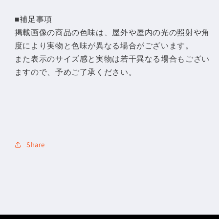
量
量
■補足事項
を
を
掲載画像の商品の色味は、屋外や屋内の光の照射や角
減
増
度により実物と色味が異なる場合がございます。
ら
や
また表示のサイズ感と実物は若干異なる場合もござい
す
す
ますので、予めご了承ください。
Share