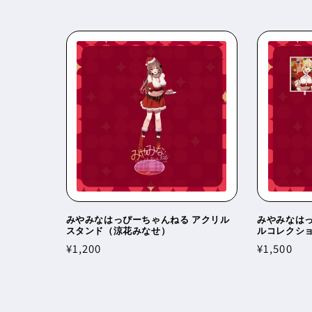
常
価
価
格
格
みやみなはっぴーちゃんねる アクリル
みやみなはっ
スタンド（涼花みなせ）
ルコレクシ
通
¥1,200
通
¥1,500
常
常
価
価
格
格