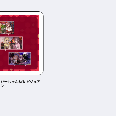
常
価
格
ぴーちゃんねる ビジュア
ョン