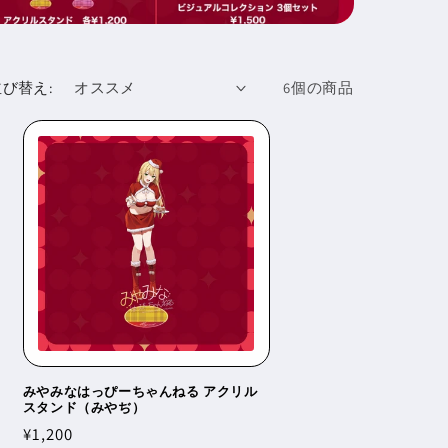
並び替え:
6個の商品
みやみなはっぴーちゃんねる アクリル
スタンド（みやぢ）
通
¥1,200