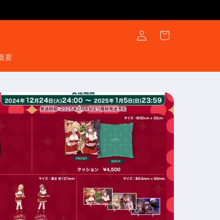
ロ
カ
グ
ー
イ
ト
ン
概要