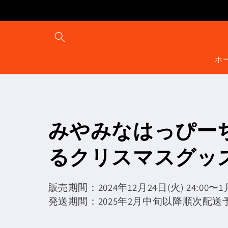
コンテ
ンツに
進む
ホ
コ
みやみなはっぴー
レ
るクリスマスグッ
ク
販売期間：2024年12月24日(火) 24:00〜1月
発送期間：2025年2月中旬以降順次配送
シ