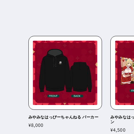
ョ
ン
:
みやみなはっぴーちゃんねる パーカー
みやみなはっ
ン
通
¥8,000
通
¥4,500
常