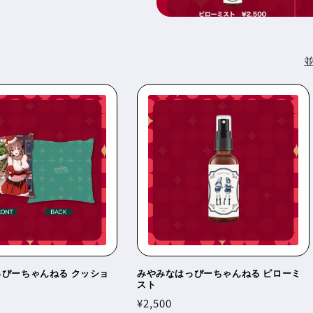
ぴーちゃんねる クッショ
みやみなはっぴーちゃんねる ピローミ
スト
通
¥2,500